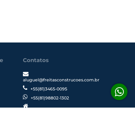
ne
Contatos
aluguel@freitasconstrucoes.com.br
+55(81)3465-0095
+55(81)98802-1302
Rua Antônio Falcão, 220
11° andar
51020240 - Boa Viagem, Recife - PE