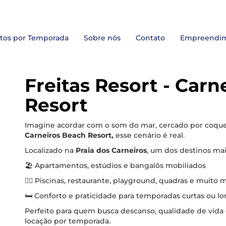
tos por Temporada
Sobre nós
Contato
Empreendi
Freitas Res
Freitas Res
Freitas Resort - Carn
Resort
Imagine acordar com o som do mar, cercado por coquei
Carneiros Beach Resort,
esse cenário é real.
Localizado na
Praia dos Carneiros
, um dos destinos mais
🏖️ Apartamentos, estúdios e bangalôs mobiliados
🏊‍♀️ Piscinas, restaurante, playground, quadras e muito 
🛏️ Conforto e praticidade para temporadas curtas ou l
Perfeito para quem busca descanso, qualidade de vid
locação por temporada.