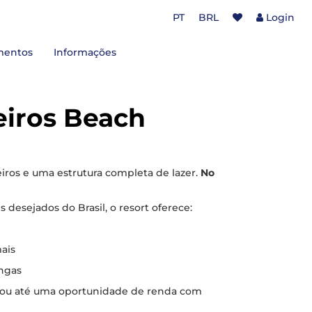
PT
BRL
Login
mentos
Informações
ort - Carneiros Beach Resort
idence - Quinta Manuel Rodrigues
eiros Beach
ros e uma estrutura completa de lazer.
No
 desejados do Brasil, o resort oferece:
mais
ongas
a ou até uma oportunidade de renda com