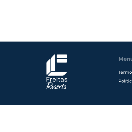
Men
Termo
Políti