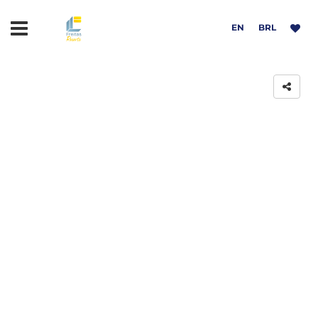
EN
BRL
sort
 Rodrigues